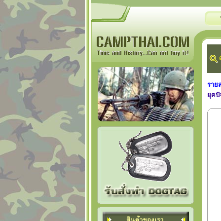
ค
รายล
ยุคปั