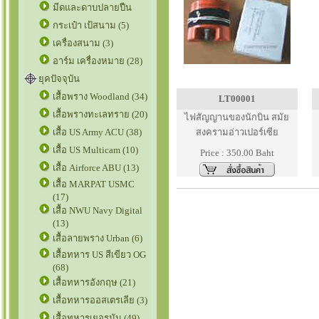
มีดและดาบปลายปืน
กระเป๋า เป้สนาม (5)
เครื่องสนาม (3)
อาร์ม เครื่องหมาย (28)
ยุคปัจจุบัน
เสื้อพราง Woodland (34)
LT00001
เสื้อพรางทะเลทราย (20)
ไฟสัญญานของนักบิน สมัย
เสื้อ US Army ACU (38)
สงครามอ่าวเปอร์เซีย
เสื้อ US Multicam (10)
Price : 350.00 Baht
เสื้อ Airforce ABU (13)
เสื้อ MARPAT USMC
(17)
เสื้อ NWU Navy Digital
(13)
เสื้อลายพราง Urban (6)
เสื้อทหาร US สีเขียว OG
(68)
เสื้อทหารอังกฤษ (21)
เสื้อทหารออสเตรเลีย (3)
เสื้อทหารเยอรมัน (49)